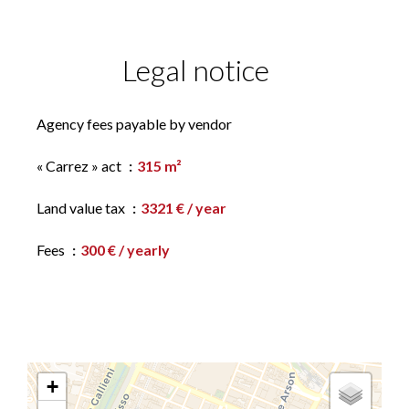
Legal notice
Agency fees payable by vendor
« Carrez » act
315 m²
Land value tax
3321 € / year
Fees
300 € / yearly
+