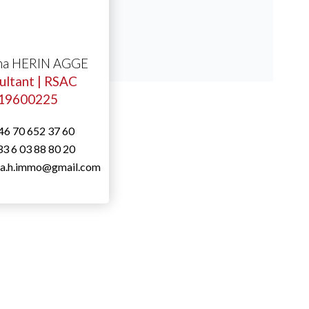
ina HERIN AGGE
ultant | RSAC
19600225
46 70 652 37 60
3 6 03 88 80 20
ina.h.immo@gmail.com