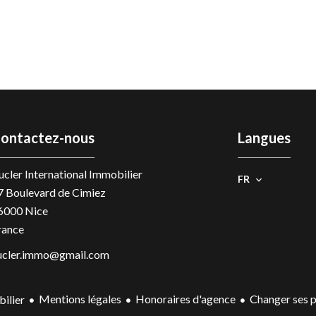
ontactez-nous
Langues
ucler International Immobilier
FR
7 Boulevard de Cimiez
6000
Nice
rance
ucler.immo@gmail.com
Mentions légales
Honoraires d'agence
Changer ses p
ilier