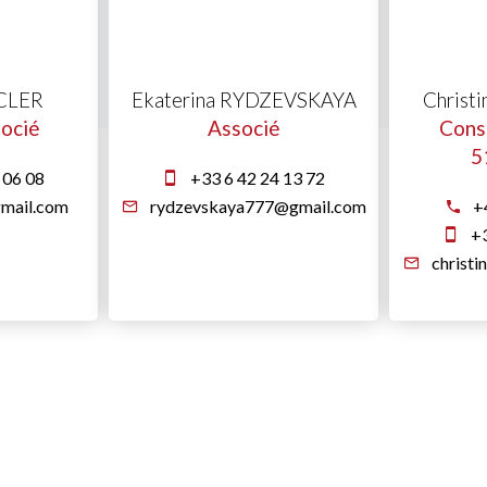
UCLER
Ekaterina RYDZEVSKAYA
Christ
socié
Associé
Cons
5
 06 08
+33 6 42 24 13 72
mail.com
rydzevskaya777@gmail.com
+
+3
christ