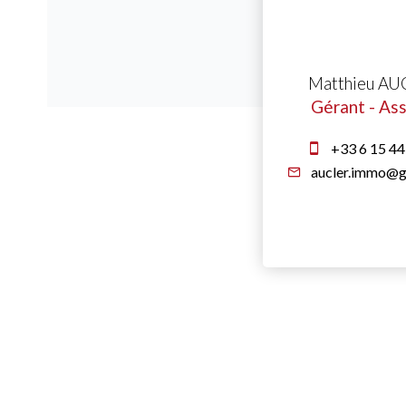
Matthieu A
Gérant - As
+33 6 15 44
aucler.immo@g